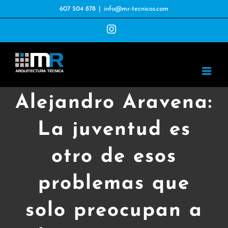
Saltar
607 504 878
|
info@mr-tecnicos.com
al
Instagram
contenido
Alejandro Aravena:
La juventud es
otro de esos
problemas que
solo preocupan a