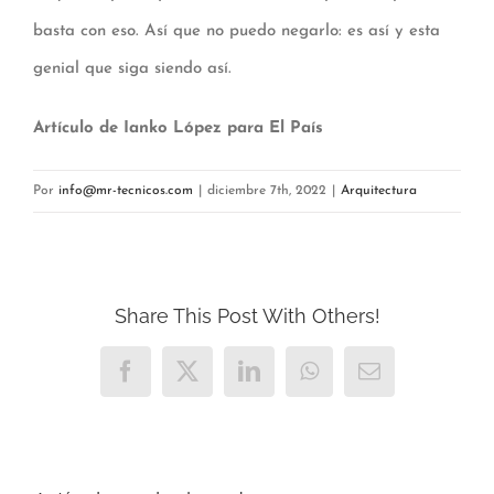
basta con eso. Así que no puedo negarlo: es así y esta
genial que siga siendo así.
Artículo de Ianko López para El País
Por
info@mr-tecnicos.com
|
diciembre 7th, 2022
|
Arquitectura
Share This Post With Others!
Facebook
X
LinkedIn
WhatsApp
Correo
electrónico