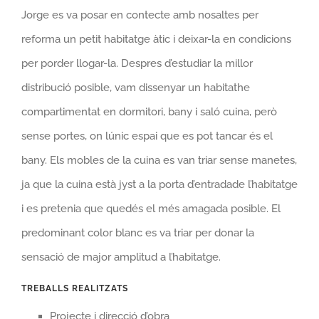
Jorge es va posar en contecte amb nosaltes per
reforma un petit habitatge àtic i deixar-la en condicions
per porder llogar-la. Despres d’estudiar la millor
distribució posible, vam dissenyar un habitathe
compartimentat en dormitori, bany i saló cuina, però
sense portes, on lúnic espai que es pot tancar és el
bany. Els mobles de la cuina es van triar sense manetes,
ja que la cuina està jyst a la porta d’entradade l’habitatge
i es pretenia que quedés el més amagada posible. El
predominant color blanc es va triar per donar la
sensació de major amplitud a l’habitatge.
TREBALLS REALITZATS
Projecte i direcció d’obra