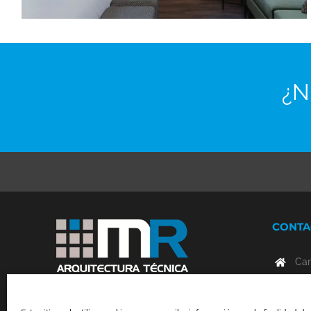
¿N
CONTA
Car
080
Gestió tècnica d’obres, coordinació
Car