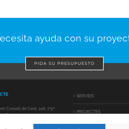
ecesita ayuda con su proyec
PIDA SU PRESUPUESTO
CTE
SERVEIS
rer Consell de Cent, 106, 1º5ª
PROJECTES
15 Barcelona
rer Vasallo, 65, Àtic 07703
CONTACTE