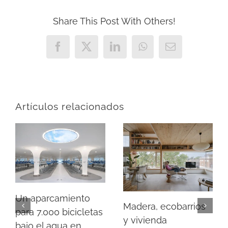
Share This Post With Others!
Facebook
X
LinkedIn
WhatsApp
Correo
electrónico
Artículos relacionados
Un aparcamiento
Madera, ecobarrios
para 7.000 bicicletas
y vivienda
bajo el agua en