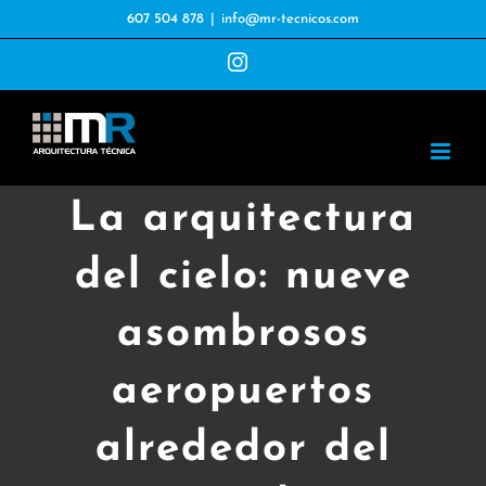
Saltar
607 504 878
|
info@mr-tecnicos.com
al
Instagram
contenido
La arquitectura
del cielo: nueve
asombrosos
aeropuertos
alrededor del